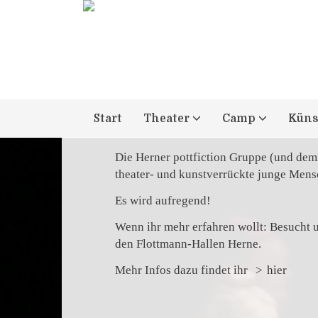
pottfiction g
europefiction
Start
Theater
Camp
Küns
... geht doch einfach mit!
Die Herner pottfiction Gruppe (und demn
theater- und kunstverrückte junge Men
Es wird aufregend!
Wenn ihr mehr erfahren wollt: Besucht 
den Flottmann-Hallen Herne.
Mehr Infos dazu findet ihr
hier