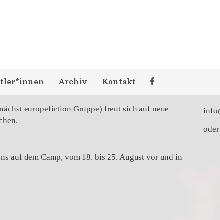
oes europe -
M
!
Du m
oder
tler*innen
Archiv
Kontakt
schr
ächst europefiction Gruppe) freut sich auf neue
info
schen.
oder
uns auf dem Camp, vom 18. bis 25. August vor und in