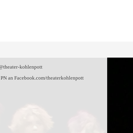
itmachen
öchtest mit uns Kontakt aufnehmen
 Probetermine erfahren?
eibt uns einfach:
@theater-kohlenpott
 PN an Facebook.com/theaterkohlenpott